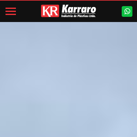
Karraro
-
Indústria
de
Plásticos
LTDA